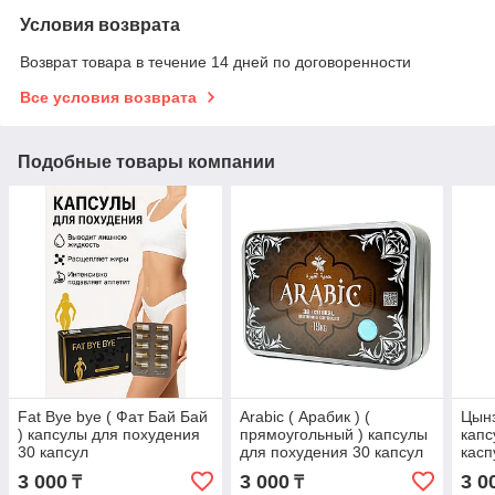
Условия возврата
Возврат товара в течение 14 дней по договоренности
Все условия возврата
Подобные товары компании
Fat Bye bye ( Фат Бай Бай
Arabic ( Арабик ) (
Цын
) капсулы для похудения
прямоугольный ) капсулы
капс
30 капсул
для похудения 30 капсул
касп
3 000
3 000
3 0
₸
₸