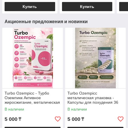
Купить
Купить
Акционные предложения и новинки
Turbo Ozempicc - Турбо
Turbo Ozempicc
Оземпикк Активное
металическая упаковка -
жиросжигание, металическая
Капсулы для похудения 36
коробка, капсулы для
капсул
В наличии
В наличии
похудения 40 капсул
5 000
5 000
₸
₸