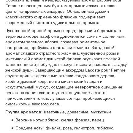
Femme с насыщенным букетом ароматических оттенков
цветочно-древесных аккордов. Обновленный дизайн
классического фирменного флакона подчеркивает
современный шик этого удивительного аромата.
Чувственный пряный аромат перца, фрезии и бергамота в
верхнем аккорде парфюма дополняется сочным солнечным
ароматом зеленого яблока, создавая романтичное
настроение, пробуждая фантазии и мечты. Загадочный
аромат сладкого страстного жасмина, чувственной розы и
мистический аромат душистой фиалки окутывает пеленой
таинственности, побуждает «вслушаться» и разгадать загадку
женской души. Завершающим аккордом Lacoste pour Femme
служат пряные древесные оттенки сандалового дерева,
хвойно-дымный кедр, почти мистический ладан и
искусительный мускус, создающие невероятное ощущение
легкого дыхания свежего утра и ощущение легкого
прикосновения тонких лучиков солнца, пробивающихся
сквозь кроны векового леса.
Группа ароматов:
цветочные, древесные, мускусные
Верхние ноты: яблоко, юелая фрезия, перец
Средние ноты: фиалка, роза, гелиотроп, гибискус,