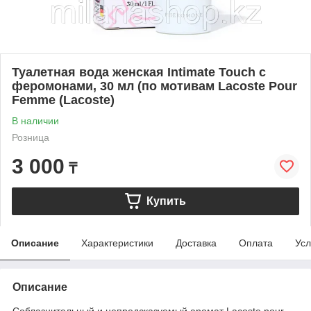
Туалетная вода женская Intimate Touch с
феромонами, 30 мл (по мотивам Lacoste Pour
Femme (Lacoste)
В наличии
Розница
3 000
₸
Купить
Описание
Характеристики
Доставка
Оплата
Усл
Описание
Соблазнительный и непредсказуемый аромат Lacoste pour