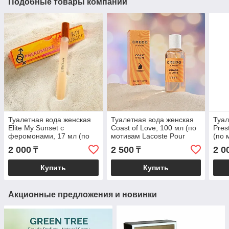
Подобные товары компании
Туалетная вода женская
Туалетная вода женская
Туал
Elite My Sunset с
Coast of Love, 100 мл (по
Pres
феромонами, 17 мл (по
мотивам Lacoste Pour
(по 
мотивам Taj Sunset
Femme (Lacoste)
A`Ar
2 000
2 500
2 0
₸
₸
(Escada)
Купить
Купить
Акционные предложения и новинки