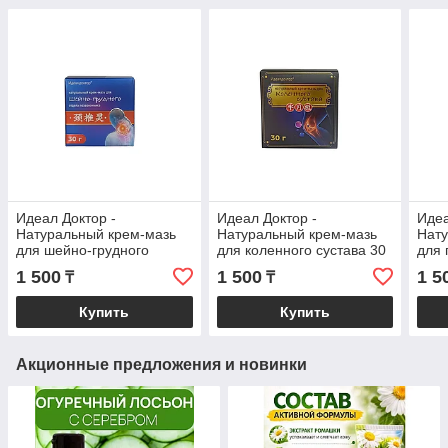
Идеал Доктор -
Идеал Доктор -
Идеа
Натуральный крем-мазь
Натуральный крем-мазь
Нату
для шейно-грудного
для коленного сустава 30
для 
отдела позвоночника 30 г
г
крес
1 500
1 500
1 5
₸
₸
позв
Купить
Купить
Акционные предложения и новинки