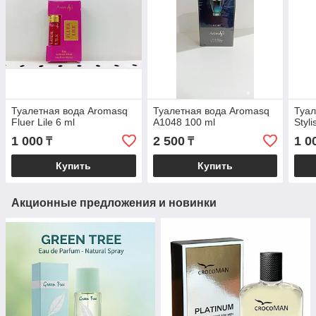
Туалетная вода Aromasq
Туалетная вода Aromasq
Туал
Fluer Lile 6 ml
A1048 100 ml
Styli
1 000
2 500
1 0
₸
₸
Купить
Купить
Акционные предложения и новинки