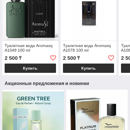
Туалетная вода Aromasq
Туалетная вода Aromasq
Туал
A1049 100 ml
A1078 100 ml
A108
2 500
2 500
2 5
₸
₸
Купить
Купить
Акционные предложения и новинки