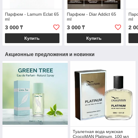
Парфюм - Lamum Eclat 65
Парфюм - Diar Addict 65
Парф
ml
ml
ml
3 000
3 000
2 0
₸
₸
Купить
Купить
Акционные предложения и новинки
Туалетная вода мужская
CrocoMAN Platinum, 100 мл