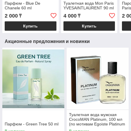
Парфюм - Blue De
Туалетная вода Mon Paris
Пар
Chanele 60 ml
YVESAINTLAURENT 90 ml
Pari
2 000
4 000
2 0
₸
₸
Купить
Купить
Акционные предложения и новинки
Туалетная вода мужская
CrocoMAN Platinum, 100 мл
Парфюм - Green Tree 50 ml
(по мотивам Egoiste Platinum
(Chanel)