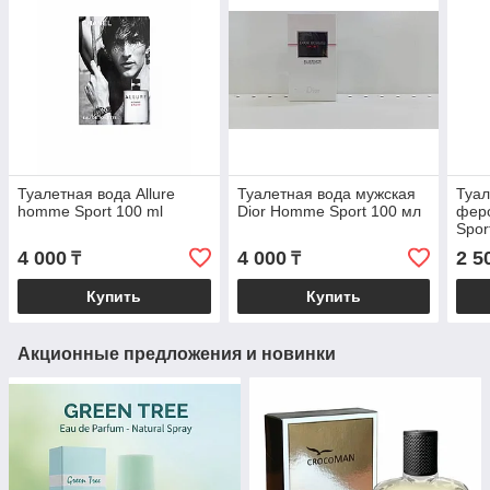
Туалетная вода Allure
Туалетная вода мужская
Туал
homme Sport 100 ml
Dior Homme Sport 100 мл
фер
Spor
Allu
4 000
4 000
2 5
₸
₸
(Cha
Купить
Купить
Акционные предложения и новинки