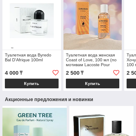
Туалетная вода Byredo
Туалетная вода женская
Туал
Bal D'Afrique 100ml
Coast of Love, 100 мл (по
Хочу
мотивам Lacoste Pour
100 
Femme (Lacoste)
A`Ar
4 000
2 500
2 5
₸
₸
Купить
Купить
Акционные предложения и новинки