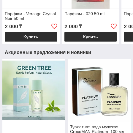
Парфюм - Vercage Crystal
Парфюм - 020 50 ml
Парф
Noir 50 ml
2 000
2 000
2 0
₸
₸
Купить
Купить
Акционные предложения и новинки
Туалетная вода мужская
CrocoMAN Platinum, 100 мл