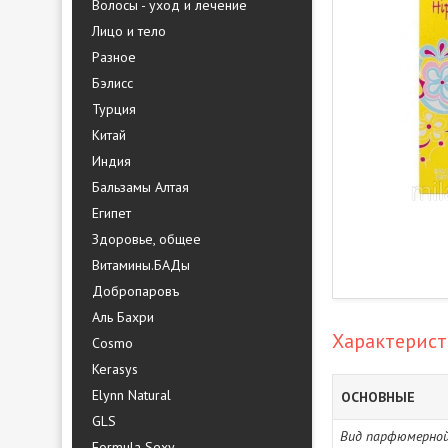
Волосы - уход и лечение
Лицо и тело
Разное
Бэлисс
Турция
Китай
Индия
Бальзамы Алтая
Египет
Здоровье, общее
Витамины.БАДы
Добропаровъ
Аль Бахри
Характерис
Cosmo
Kerasys
Elynn Natural
ОСНОВНЫЕ
GLS
Вид парфюмерной
Formula Sexy