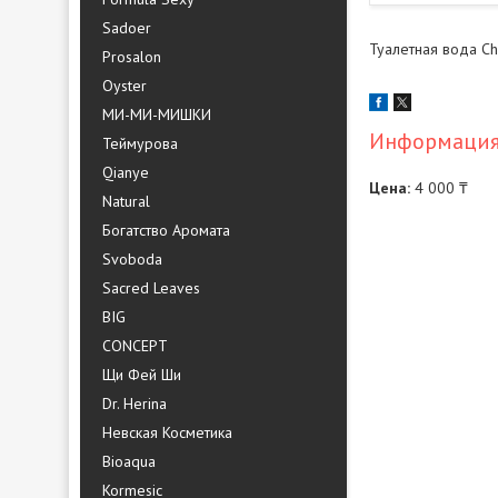
Sadoer
Туалетная вода C
Prosalon
Oyster
МИ-МИ-МИШКИ
Информация 
Теймурова
Qianye
Цена:
4 000 ₸
Natural
Богатство Аромата
Svoboda
Sacred Leaves
BIG
CONCEPT
Щи Фей Ши
Dr. Herina
Невская Косметика
Bioaqua
Kormesic