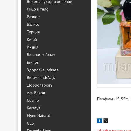
Волосы - уход и лечение
Лицо и тело
Разное
Бэлисс
Турция
Китай
Индия
Бальзамы Алтая
Египет
Здоровье, общее
Витамины.БАДы
Добропаровъ
Аль Бахри
Парфюм - IS 55ml
Cosmo
Kerasys
Elynn Natural
GLS
Formula Sexy