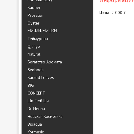
Информация 
Sadoer
Цена:
2 000 ₸
Prosalon
Oyster
МИ-МИ-МИШКИ
Теймурова
Qianye
Natural
Богатство Аромата
Svoboda
Sacred Leaves
BIG
CONCEPT
Щи Фей Ши
Dr. Herina
Невская Косметика
Bioaqua
Kormesic