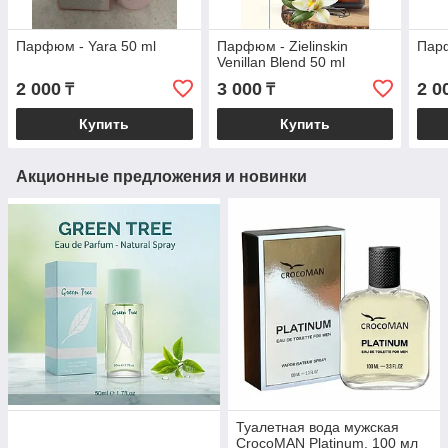
Парфюм - Yara 50 ml
Парфюм - Zielinskin
Парф
Venillan Blend 50 ml
2 000
3 000
2 0
₸
₸
Купить
Купить
Акционные предложения и новинки
Туалетная вода мужская
CrocoMAN Platinum, 100 мл