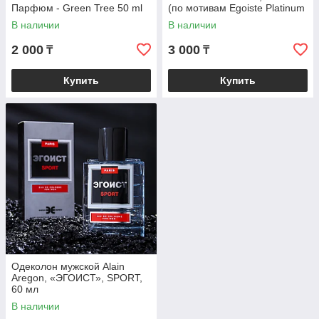
Парфюм - Green Tree 50 ml
(по мотивам Egoiste Platinum
(Chanel)
В наличии
В наличии
2 000
3 000
₸
₸
Купить
Купить
Одеколон мужской Alain
Aregon, «ЭГОИСТ», SPORT,
60 мл
В наличии