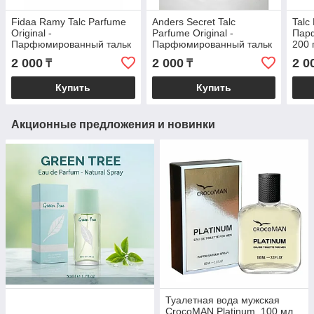
Fidaa Ramy Talc Parfume
Anders Secret Talc
Talc
Original -
Parfume Original -
Пар
Парфюмированный тальк
Парфюмированный тальк
200 
200 гр
200 гр
2 000
2 000
2 0
₸
₸
Купить
Купить
Акционные предложения и новинки
Туалетная вода мужская
CrocoMAN Platinum, 100 мл