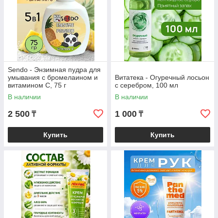
Sendo - Энзимная пудра для
умывания с бромелаином и
Витатека - Огуречный лосьон
витамином С, 75 г
с серебром, 100 мл
В наличии
В наличии
2 500
1 000
₸
₸
Купить
Купить