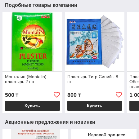
Подобные товары компании
Монталин (Montalin)
Пластырь Тигр Синий - 8
Плас
пластырь 2 шт
ш
Обе
плас
500
800
1 0
₸
₸
Купить
Купить
Акционные предложения и новинки