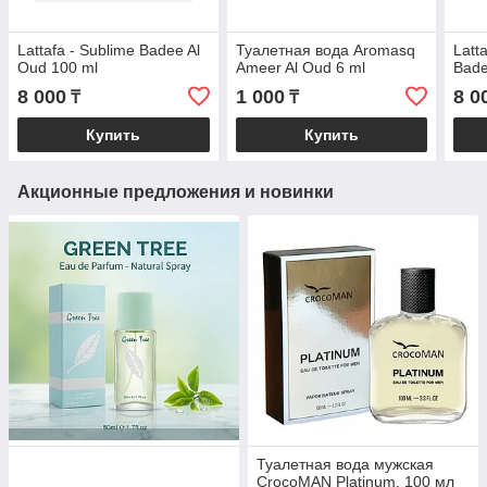
Lattafa - Sublime Badee Al
Туалетная вода Aromasq
Latt
Oud 100 ml
Ameer Al Oud 6 ml
Bade
8 000
1 000
8 0
₸
₸
Купить
Купить
Акционные предложения и новинки
Туалетная вода мужская
CrocoMAN Platinum, 100 мл