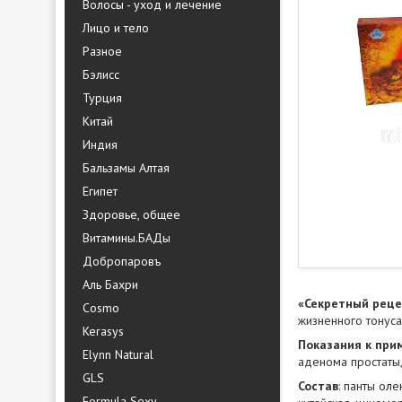
Волосы - уход и лечение
Лицо и тело
Разное
Бэлисс
Турция
Китай
Индия
Бальзамы Алтая
Египет
Здоровье, общее
Витамины.БАДы
Добропаровъ
Аль Бахри
«Секретный реце
Cosmo
жизненного тонус
Kerasys
Показания к пр
Elynn Natural
аденома простаты,
GLS
Состав
: панты оле
Formula Sexy