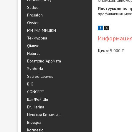
китайская, циномор
Sadoer
Инструкция по 
профилактики мужс
Prosalon
Oyster
МИ-МИ-МИШКИ
Информация 
Теймурова
Qianye
Цена:
5 000 ₸
Natural
Богатство Аромата
Svoboda
Sacred Leaves
BIG
CONCEPT
Щи Фей Ши
Dr. Herina
Невская Косметика
Bioaqua
Kormesic