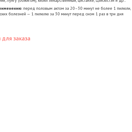
ий, Лунгу (обжигом), кизил лекарственный, цистанхе, Цзисюстэн и др..
применению
: перед половым актом за 20–30 минут не более 1 пилюли,
ких болезней — 1 пилюлю за 30 минут перед сном 1 раз в три дня
для заказа