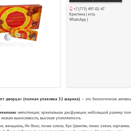
+7 (775) 497-02-47
Кристина ( есть
WhatsApp )
пт дворца» (полная упаковка 32 шарика)
— это биологически активн
а.
именению
: импотенция, эректильная дисфункция, небольшой размер пол
 низкая выносливость, высокая утомляемость.
ня, женьшень, Ин Янхо, почки оленя, Хун Цяинтян, пенис оленя, картамин