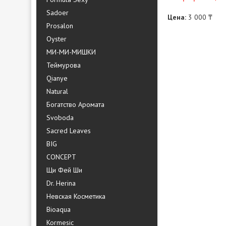
Sadoer
Цена:
3 000 ₸
Prosalon
Oyster
МИ-МИ-МИШКИ
Теймурова
Qianye
Natural
Богатство Аромата
Svoboda
Sacred Leaves
BIG
CONCEPT
Щи Фей Ши
Dr. Herina
Невская Косметика
Bioaqua
Kormesic