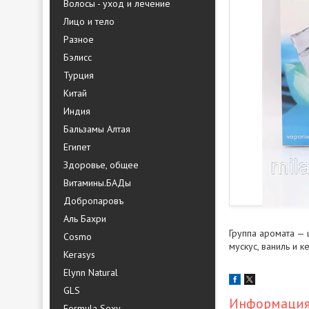
Волосы - уход и лечение
Лицо и тело
Разное
Бэлисс
Турция
Китай
Индия
Бальзамы Алтая
Египет
Здоровье, общее
Витамины.БАДы
Добропаровъ
Аль Бахри
Группа аромата — 
Cosmo
мускус, ваниль и к
Kerasys
Elynn Natural
GLS
Информация 
Formula Sexy