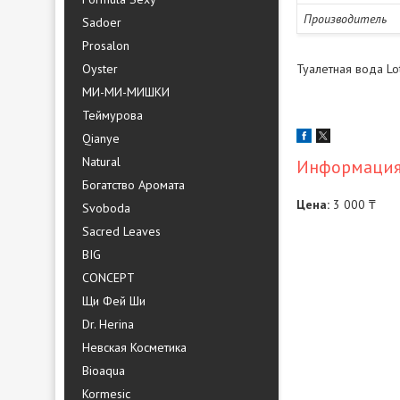
Производитель
Sadoer
Prosalon
Oyster
Туалетная вода Lot
МИ-МИ-МИШКИ
Теймурова
Qianye
Natural
Информация 
Богатство Аромата
Цена:
3 000 ₸
Svoboda
Sacred Leaves
BIG
CONCEPT
Щи Фей Ши
Dr. Herina
Невская Косметика
Bioaqua
Kormesic