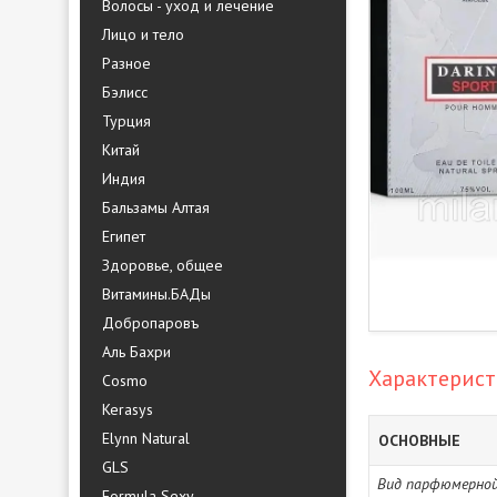
Волосы - уход и лечение
Лицо и тело
Разное
Бэлисс
Турция
Китай
Индия
Бальзамы Алтая
Египет
Здоровье, общее
Витамины.БАДы
Добропаровъ
Аль Бахри
Характерис
Cosmo
Kerasys
Elynn Natural
ОСНОВНЫЕ
GLS
Вид парфюмерной
Formula Sexy