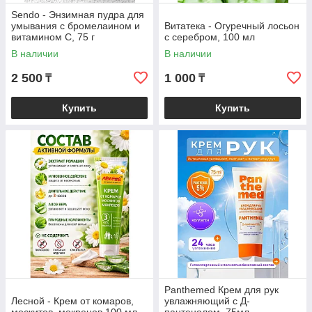
Sendo - Энзимная пудра для
умывания с бромелаином и
Витатека - Огуречный лосьон
витамином С, 75 г
с серебром, 100 мл
В наличии
В наличии
2 500
1 000
₸
₸
Купить
Купить
Panthemed Крем для рук
Лесной - Крем от комаров,
увлажняющий с Д-