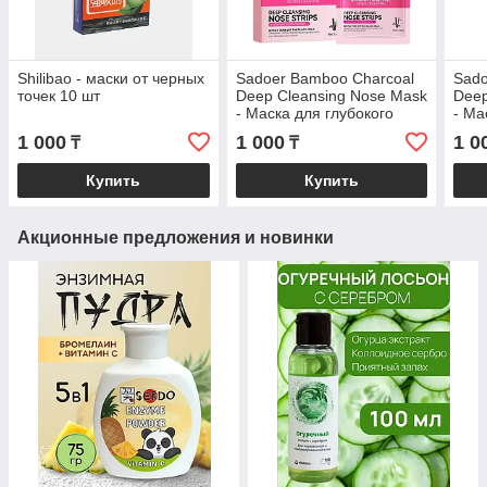
Shilibao - маски от черных
Sadoer Bamboo Charcoal
Sado
точек 10 шт
Deep Cleansing Nose Mask
Deep
- Маска для глубокого
- Ма
очищения носа с
очищ
1 000
1 000
1 0
₸
₸
бамбуковым углем (для
бамб
женщин) 6 шт
мужч
Купить
Купить
Акционные предложения и новинки