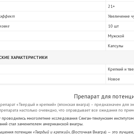
21+
 эффект
Увеличение ч
ковке
10 шт
Мужской
Капсулы
СКИЕ ХАРАКТЕРИСТИКИ
Крепкий и тв
Новое
Препарат для потенц
репарат «Твердый и крепкий» (японская виагра) – предназначен для з
препарата настолько очевидно, что оправдывает все ожидания по прим
 проводились многолетние исследования Сянган-тянлунским институтом
аний стал заменителем американской виагры.
вышения потенции
«Твердый и крепкий»
, (Восточная Виагра) — это лучше