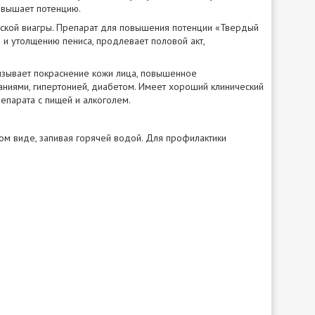
овышает потенцию.
анской виагры. Препарат для повышения потенции «Твердый
ю и утолщению пениса, продлевает половой акт,
ызывает покраснение кожи лица, повышенное
ниями, гипертонией, диабетом. Имеет хороший клинический
епарата с пищей и алкоголем.
ом виде, запивая горячей водой. Для профилактики