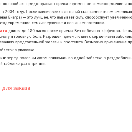
ет половой акт, предотвращает преждевременное семяизвержение и п
 в 2004 году. После клинических испытаний стал заменителем америк
очная Виагра) — это лучшее, что вызывает силу, способствует увеличени
реждевременное семяизвержение и повышает потенцию.
рата
длится до 180 часов после приема. Без побочных эффектов. Не в
шноту и головную боль. Разрешен прием людям с сердечными заболева
ваниях предстательной железы и простатита. Возможно применение пр
таблеток в упаковке
ния
: перед половым актом принимать по одной таблетке в раздробленн
й таблетке раз в три дня.
для заказа