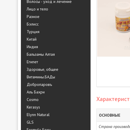
Волосы - уход и лечение
Лицо и тело
Разное
Бэлисс
Турция
Китай
Индия
Бальзамы Алтая
Египет
Здоровье, общее
Витамины.БАДы
Добропаровъ
Аль Бахри
Характерис
Cosmo
Kerasys
Elynn Natural
ОСНОВНЫЕ
GLS
Страна производ
Formula Sexy