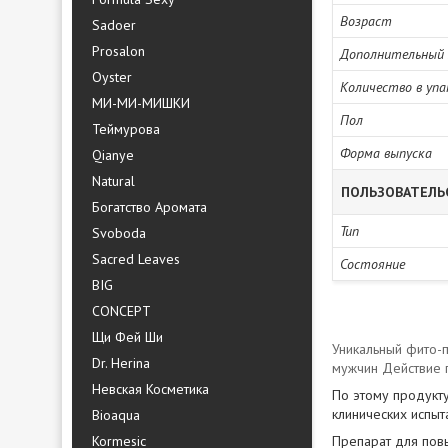
Возраст
Sadoer
Prosalon
Дополнительный
Oyster
Количество в упа
МИ-МИ-МИШКИ
Пол
Теймурова
Форма выпуска
Qianye
Natural
ПОЛЬЗОВАТЕЛЬ
Богатство Аромата
Тип
Svoboda
Sacred Leaves
Состояние
BIG
CONCEPT
Щи Фей Ши
Уникальный фито-п
Dr. Herina
мужчин Действие 
Невская Косметика
По этому продукту
клинических испыт
Bioaqua
Kormesic
Препарат для по