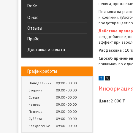
пениса, продлева
DeXe
Появился на рынке
О нас
и крепкий», (Вост
предотвращает п
Отзывы
Действие препа
сердцебиение, то
Прайс
эффект при заболе
Доставка и оплата
Расфасовка
: 10 
Способ примене
принимать по одно
График работы
Понедельник
09:00
00:00
Информация 
Вторник
09:00
00:00
Среда
09:00
00:00
Цена:
2 000 ₸
Четверг
09:00
00:00
Пятница
09:00
00:00
Суббота
09:00
00:00
Воскресенье
09:00
00:00