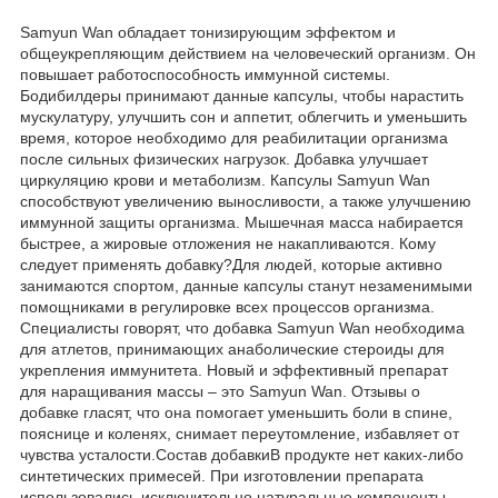
Samyun Wan обладает тонизирующим эффектом и
общеукрепляющим действием на человеческий организм. Он
повышает работоспособность иммунной системы.
Бодибилдеры принимают данные капсулы, чтобы нарастить
мускулатуру, улучшить сон и аппетит, облегчить и уменьшить
время, которое необходимо для реабилитации организма
после сильных физических нагрузок. Добавка улучшает
циркуляцию крови и метаболизм. Капсулы Samyun Wan
способствуют увеличению выносливости, а также улучшению
иммунной защиты организма. Мышечная масса набирается
быстрее, а жировые отложения не накапливаются. Кому
следует применять добавку?Для людей, которые активно
занимаются спортом, данные капсулы станут незаменимыми
помощниками в регулировке всех процессов организма.
Специалисты говорят, что добавка Samyun Wan необходима
для атлетов, принимающих анаболические стероиды для
укрепления иммунитета. Новый и эффективный препарат
для наращивания массы – это Samyun Wan. Отзывы о
добавке гласят, что она помогает уменьшить боли в спине,
пояснице и коленях, снимает переутомление, избавляет от
чувства усталости.Состав добавкиВ продукте нет каких-либо
синтетических примесей. При изготовлении препарата
использовались исключительно натуральные компоненты.