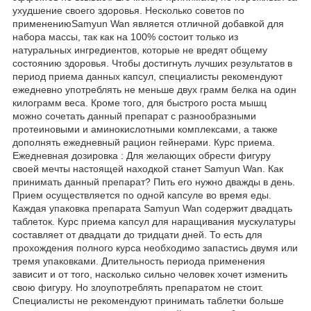
ухудшение своего здоровья. Несколько советов по
применениюSamyun Wan является отличной добавкой для
набора массы, так как на 100% состоит только из
натуральных ингредиентов, которые не вредят общему
состоянию здоровья. Чтобы достигнуть лучших результатов в
период приема данных капсул, специалисты рекомендуют
ежедневно употреблять не меньше двух грамм белка на один
килограмм веса. Кроме того, для быстрого роста мышц
можно сочетать данный препарат с разнообразными
протеиновыми и аминокислотными комплексами, а также
дополнять ежедневный рацион гейнерами. Курс приема.
Ежедневная дозировка : Для желающих обрести фигуру
своей мечты настоящей находкой станет Samyun Wan. Как
принимать данный препарат? Пить его нужно дважды в день.
Прием осуществляется по одной капсуле во время еды.
Каждая упаковка препарата Samyun Wan содержит двадцать
таблеток. Курс приема капсул для наращивания мускулатуры
составляет от двадцати до тридцати дней. То есть для
прохождения полного курса необходимо запастись двумя или
тремя упаковками. Длительность периода применения
зависит и от того, насколько сильно человек хочет изменить
свою фигуру. Но злоупотреблять препаратом не стоит.
Специалисты не рекомендуют принимать таблетки больше