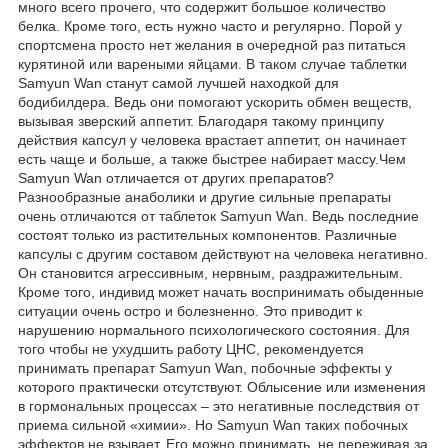
много всего прочего, что содержит большое количество
белка. Кроме того, есть нужно часто и регулярно. Порой у
спортсмена просто нет желания в очередной раз питаться
курятиной или вареными яйцами. В таком случае таблетки
Samyun Wan станут самой лучшей находкой для
бодибилдера. Ведь они помогают ускорить обмен веществ,
вызывая зверский аппетит. Благодаря такому принципу
действия капсул у человека врастает аппетит, он начинает
есть чаще и больше, а также быстрее набирает массу.Чем
Samyun Wan отличается от других препаратов?
Разнообразные анаболики и другие сильные препараты
очень отличаются от таблеток Samyun Wan. Ведь последние
состоят только из растительных компонентов. Различные
капсулы с другим составом действуют на человека негативно.
Он становится агрессивным, нервным, раздражительным.
Кроме того, индивид может начать воспринимать обыденные
ситуации очень остро и болезненно. Это приводит к
нарушению нормального психологического состояния. Для
того чтобы не ухудшить работу ЦНС, рекомендуется
принимать препарат Samyun Wan, побочные эффекты у
которого практически отсутствуют. Облысение или изменения
в гормональных процессах – это негативные последствия от
приема сильной «химии». Но Samyun Wan таких побочных
эффектов не взывает. Его можно принимать, не переживая за