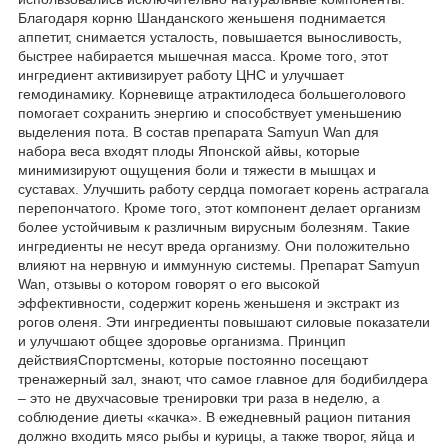
Благодаря корню Шанданского женьшеня поднимается
аппетит, снимается усталость, повышается выносливость,
быстрее набирается мышечная масса. Кроме того, этот
ингредиент активизирует работу ЦНС и улучшает
гемодинамику. Корневище атрактилодеса большеголового
помогает сохранить энергию и способствует уменьшению
выделения пота. В состав препарата Samyun Wan для
набора веса входят плоды Японской айвы, которые
минимизируют ощущения боли и тяжести в мышцах и
суставах. Улучшить работу сердца помогает корень астрагала
перепончатого. Кроме того, этот компонент делает организм
более устойчивым к различным вирусным болезням. Такие
ингредиенты не несут вреда организму. Они положительно
влияют на нервную и иммунную системы. Препарат Samyun
Wan, отзывы о котором говорят о его высокой
эффективности, содержит корень женьшеня и экстракт из
рогов оленя. Эти ингредиенты повышают силовые показатели
и улучшают общее здоровье организма. Принцип
действияСпортсмены, которые постоянно посещают
тренажерный зал, знают, что самое главное для бодибилдера
– это не двухчасовые тренировки три раза в неделю, а
соблюдение диеты «качка». В ежедневный рацион питания
должно входить мясо рыбы и курицы, а также творог, яйца и