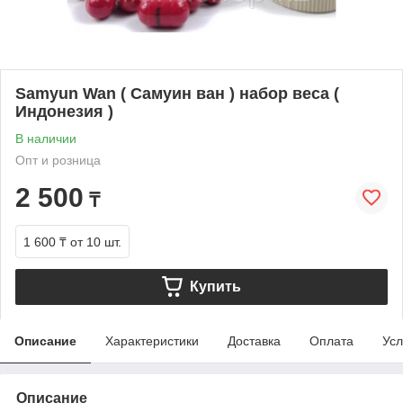
Samyun Wan ( Самуин ван ) набор веса (
Индонезия )
В наличии
Опт и розница
2 500
₸
1 600 ₸
от 10 шт.
Купить
Описание
Характеристики
Доставка
Оплата
Усл
Описание