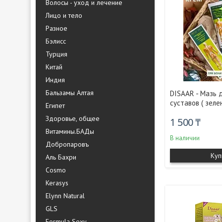
Волосы - уход и лечение
Лицо и тело
Разное
Бэлисс
Турция
Китай
Индия
Бальзамы Алтая
DISAAR - Мазь 
суставов ( зеле
Египет
Здоровье, общее
1 500 ₸
Витамины.БАДы
В наличии
Добропаровъ
Куп
Аль Бахри
Cosmo
Kerasys
Elynn Natural
GLS
Formula Sexy