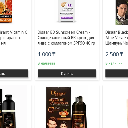
irant Vitamin C
Disaar BB Sunscreen Cream -
Disaar Blac
ерспирант с
Солнцезащитный ВВ крем для
Aloe Vera Ex
 мл
лица с коллагеном SPF50 40 гр
Шампунь Че
1 000 ₸
2 500 ₸
В наличии
В наличии
ить
Купить