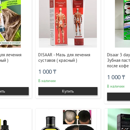
для лечения
DISAAR - Мазь для лечения
Disaar 3 day
ный )
суставов ( красный )
Зубная пас
после кофе 
1 000 ₸
1 000 ₸
В наличии
В наличии
ить
Купить