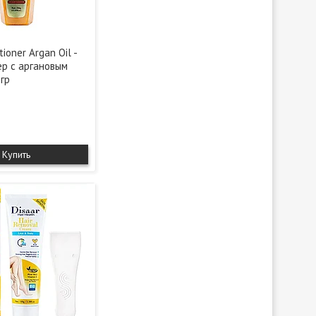
tioner Argan Oil -
р с аргановым
гр
Купить