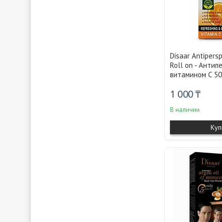
Disaar Antipersp
Roll on - Антип
витамином С 50
1 000 ₸
В наличии
Куп