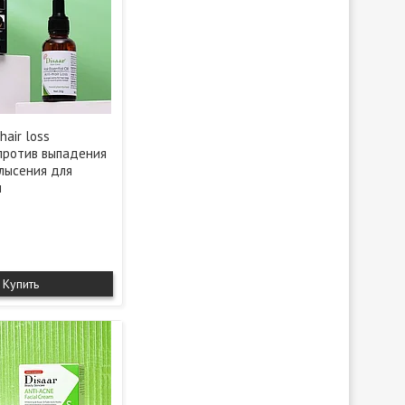
 hair loss
против выпадения
блысения для
л
Купить