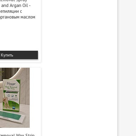
and Argan Oil -
депиляции с
аргановым маслом
Купить
 Removal Wax Strip