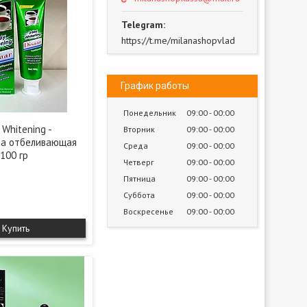
https://t.me/milanashopvlad
График работы
Понедельник
09:00
00:00
 Whitening -
Вторник
09:00
00:00
та отбеливающая
Среда
09:00
00:00
100 гр
Четверг
09:00
00:00
Пятница
09:00
00:00
Суббота
09:00
00:00
Воскресенье
09:00
00:00
Купить