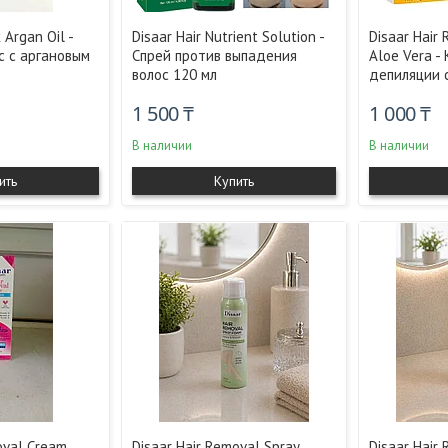
 Argan Oil -
Disaar Hair Nutrient Solution -
Disaar Hair
с с аргановым
Спрей против выпадения
Aloe Vera -
волос 120 мл
депиляции с
1 500 ₸
1 000 ₸
В наличии
В наличии
ить
Купить
oval Cream
Disaar Hair Removal Spray
Disaar Hair