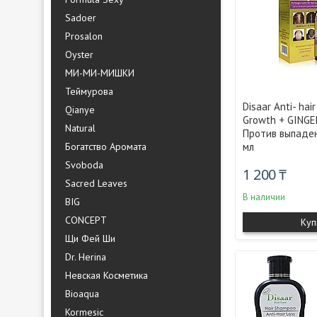
Sadoer
Prosalon
Oyster
МИ-МИ-МИШКИ
Теймурова
Disaar Anti- hai
Qianye
Growth + GINGE
Natural
Против выпаден
Богатство Аромата
мл
Svoboda
1 200 ₸
Sacred Leaves
В наличии
BIG
CONCEPT
Куп
Щи Фей Ши
Dr. Herina
Невская Косметика
Bioaqua
Kormesic