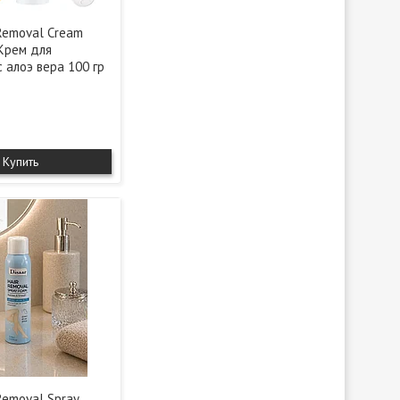
 Removal Cream
 Крем для
 алоэ вера 100 гр
Купить
 Removal Spray