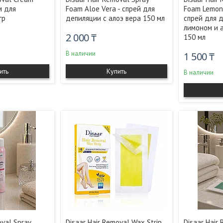
м для
Foam Aloe Vera - спрей для
Foam Lemon 
гр
депиляции с алоэ вера 150 мл
спрей для 
лимоном и 
2 000 ₸
150 мл
В наличии
1 500 ₸
ить
Купить
В наличии
oval Spray
Disaar Hair Removal Wax Strip
Disaar Hair