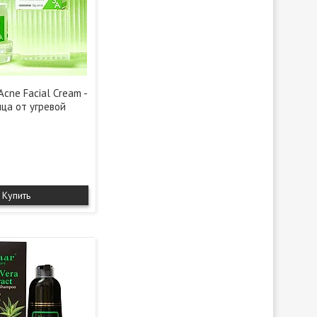
Acne Facial Cream -
ица от угревой
Купить