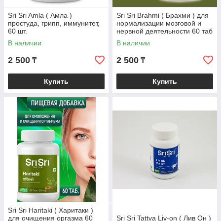
Sri Sri Amla ( Амла )
Sri Sri Brahmi ( Брахми ) для
простуда, грипп, иммунитет,
нормализации мозговой и
60 шт.
нервной деятельности 60 таб
В наличии
В наличии
2 500
2 500
₸
₸
Купить
Купить
Sri Sri Haritaki ( Харитаки )
для очищения оргазма 60
Sri Sri Tattva Liv-on ( Лив Он )