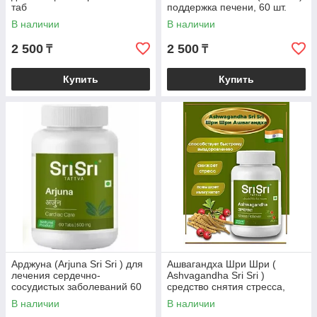
таб
поддержка печени, 60 шт.
В наличии
В наличии
2 500
2 500
₸
₸
Купить
Купить
Арджуна (Arjuna Sri Sri ) для
Ашвагандха Шри Шри (
лечения сердечно-
Ashvagandha Sri Sri )
сосудистых заболеваний 60
средство снятия стресса,
табл
усталости и бессоннице, 120
В наличии
В наличии
таб