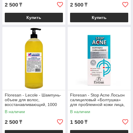
2 500
2 500
₸
₸
Купить
Купить
Floresan - Lecole - Шампунь-
Floresan - Stop Acne Лосьон
объем для волос,
салициловый «Болтушка»
восстанавливающий, 1000
для проблемной кожи лица,
мл
30 мл
В наличии
В наличии
2 500
1 500
₸
₸