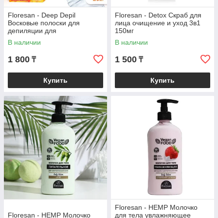
Floresan - Deep Depil
Floresan - Detox Скраб для
Восковые полоски для
лица очищение и уход 3в1
депиляции для
150мг
чувствительной кожи с
В наличии
В наличии
экстрактом ромашки 20 шт
1 800
1 500
₸
₸
Купить
Купить
Floresan - HEMP Молочко
Floresan - HEMP Молочко
для тела увлажняющее