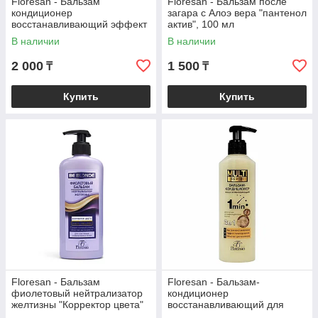
Floresan - Бальзам
Floresan - Бальзам после
кондиционер
загара с Алоэ вера "пантенол
восстанавливающий эффект
актив", 100 мл
ламинирования 200мл
В наличии
В наличии
2 000
1 500
₸
₸
Купить
Купить
Floresan - Бальзам
Floresan - Бальзам-
фиолетовый нейтрализатор
кондиционер
желтизны "Корректор цвета"
восстанавливающий для
400мл
сухих и поврежденных волос